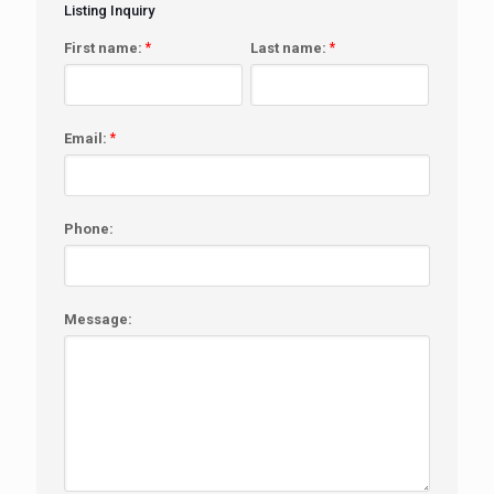
Listing Inquiry
First name:
*
Last name:
*
Email:
*
Phone:
Message: